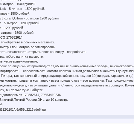
 5 литров - 1500 рублей.
lack - 5 литров - 1500 рублей.
итров - 1500 рублей.
art,Kurant,Citron - 5 литров 1200 рублей.
- 5 литров - 1200 рублей.
в - 1200 рублей.
5 литров - 1500 рублей.
ICQ 170882614
 приобретете в обычных магазинах.
нистры по 5 литров-опломбированы.
сть возможность открыть свою канистру - попробoвать.
тра любого напитка на месте.
ль несовершеннолетним.
тране по лицензии от производителя,обычные винно-коньячные заводы, высококвалиф
портировать... себестоимость самого напитка низкая,разливают в канистры до бутылок
з Питера, там коньячный спирт,кондитерский коньяк, вкусов 10(миндаль,карамель и тд).
ми мартин, пришел в компанию - всем понравилось - все довольны. Там психологическ
ю;магазину;тому, что он платит деньги. С канистрой отрицательные ассоциации. Конеч
ах, вы только хуже найдете..
е договоримся.170882614, 79653410236
 почтой,Почтой России,DHL. до 10 канистр.
ой