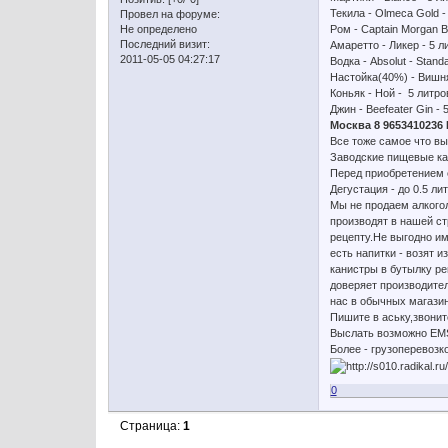
Текила - Olmeca Gold -
Провел на форуме:
Не определено
Ром - Captain Morgan B
Последний визит:
Амаретто - Ликер - 5 л
2011-05-05 04:27:17
Водка - Absolut - Stand
Настойка(40%) - Вишня 
Коньяк - Ной - 5 литро
Джин - Beefeater Gin - 
Москва 8 9653410236 
Все тоже самое что вы
Заводские пищевые ка
Перед приобретением е
Дегустация - до 0.5 ли
Мы не продаем алкого
производят в нашей с
рецепту.Не выгодно им
есть напитки - возят и
канистры в бутылку ре
доверяет производител
нас в обычных магазин
Пишите в аську,звонит
Выслать возможно EMS
Более - грузоперевозк
0
Страница:
1