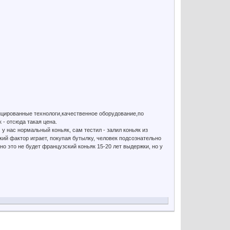
ицированные технологи,качественное оборудование,по
 - отсюда такая цена.
 у нас нормальный коньяк, сам тестил - залил коньяк из
ий фактор играет, покупая бутылку, человек подсознательно
но это не будет французский коньяк 15-20 лет выдержки, но у