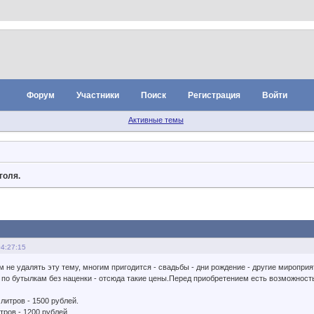
Форум
Участники
Поиск
Регистрация
Войти
Активные темы
голя.
04:27:15
 не удалять эту тему, многим пригодится - свадьбы - дни рождение - другие мироприят
 по бутылкам без наценки - отсюда такие цены.Перед приобретением есть возможность 
 литров - 1500 рублей.
итров - 1200 рублей.