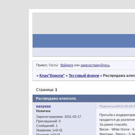
Привет, Гость!
Войдите
или
зарегистрируйтесь
.
»
Клан"Короли"
»
Тестовый форум
»
Распродажа алко
Страница:
1
Распродажа алкоголя.
easyeas
Поделиться
2011-05-05 
Новичок
Просьба к модераторам
Зарегистрирован
: 2011-03-17
продается до разлития
Приглашений:
0
За ранее спасибо.
Сообщений:
1
Виски - White Horse - 5
Уважение:
[+0/-0]
Мартини - Bianco - 5 л
Позитив:
[+0/-0]