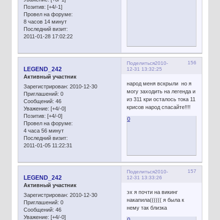
Позитив:
[+4/-1]
Провел на форуме:
8 часов 14 минут
Последний визит:
2011-01-28 17:02:22
156
Поделиться
2010-
LEGEND_242
12-31 13:32:25
Активный участник
народ меня вскрыли но я
Зарегистрирован
: 2010-12-30
могу заходить на легенда и
Приглашений:
0
из 311 кри осталось тока 11
Сообщений:
46
крисов народ спасайте!!!!
Уважение:
[+4/-0]
Позитив:
[+4/-0]
0
Провел на форуме:
4 часа 56 минут
Последний визит:
2011-01-05 11:22:31
157
Поделиться
2010-
LEGEND_242
12-31 13:33:26
Активный участник
эх я почти на викинг
Зарегистрирован
: 2010-12-30
накапила(((((( я была к
Приглашений:
0
нему так близка
Сообщений:
46
Уважение:
[+4/-0]
0