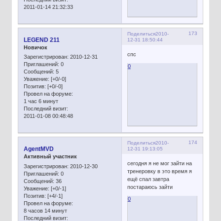
2011-01-14 21:32:33
173
Поделиться
2010-
LEGEND 211
12-31 18:50:44
Новичок
спс
Зарегистрирован
: 2010-12-31
Приглашений:
0
0
Сообщений:
5
Уважение:
[+0/-0]
Позитив:
[+0/-0]
Провел на форуме:
1 час 6 минут
Последний визит:
2011-01-08 00:48:48
174
Поделиться
2010-
AgentMVD
12-31 19:13:05
Активный участник
сегодня я не мог зайти на
Зарегистрирован
: 2010-12-30
тренеровку в это время я
Приглашений:
0
ещё спал завтра
Сообщений:
36
постараюсь зайти
Уважение:
[+0/-1]
Позитив:
[+4/-1]
0
Провел на форуме:
8 часов 14 минут
Последний визит: