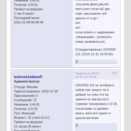
Уважение:
[+0/-0]
,иза,гром,фриз,рик м0 ,
Позитив:
[+0/-0]
васп,хант,титан м2 дик,
Провел на форуме:
1 час 6 минут
хорн ,вик,мамонт м0
Последний визит:
краски от а до г
2011-01-08 00:48:48
нет
нет
хочю играть с надежными
товарищамя...(помогать
клану развиваться).
Отредактировано LEGEND
211 (2010-12-31 18:35:56)
0
172
Поделиться
2010-
komrad.kolianoff
12-31 18:38:34
Администратор
LEGEND 211 ну вообщето
Откуда:
Москва
набор уже закрыт но я
Зарегистрирован
: 2010-12-30
добрая ты пока что на
Приглашений:
0
замене но завтра на 9
Сообщений:
72
сервере тренировка в 10 30
Уважение:
[+6/-0]
посмотрим ты должен
Позитив:
[+1/-0]
Пол:
Женский
иметь жига м3 хорнет и
Возраст:
32
[1994-03-07]
краска металик
Провел на форуме:
0
11 часов 28 минут
Последний визит: