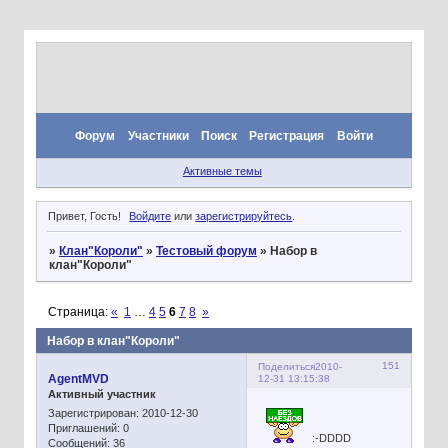
Форум
Участники
Поиск
Регистрация
Войти
Активные темы
Привет, Гость!
Войдите
или
зарегистрируйтесь
.
»
Клан"Короли"
»
Тестовый форум
»
Набор в
клан"Короли"
Страница:
«
1
…
4
5
6
7
8
»
Набор в клан"Короли"
151
Поделиться
2010-
AgentMVD
12-31 13:15:38
Активный участник
Зарегистрирован
: 2010-12-30
Приглашений:
0
:-DDDD
Сообщений:
36