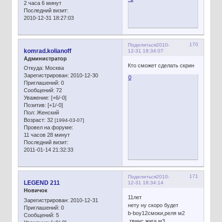
2 часа 6 минут
Последний визит:
2010-12-31 18:27:03
170
Поделиться
2010-
komrad.kolianoff
12-31 18:34:07
Администратор
Кто сможет сделать скрин
Откуда:
Москва
Зарегистрирован
: 2010-12-30
0
Приглашений:
0
Сообщений:
72
Уважение:
[+6/-0]
Позитив:
[+1/-0]
Пол:
Женский
Возраст:
32
[1994-03-07]
Провел на форуме:
11 часов 28 минут
Последний визит:
2011-01-14 21:32:33
171
Поделиться
2010-
LEGEND 211
12-31 18:34:14
Новичок
11лет
Зарегистрирован
: 2010-12-31
нету ну скоро будет
Приглашений:
0
b-boy12смоки,реля м2
Сообщений:
5
,твинс,жига м3