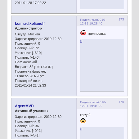
2011-01-28 17:02:22
175
Поделиться
2010-
komrad.kolianoff
12-31 19:28:40
Администратор
тренировка
Откуда:
Москва
Зарегистрирован
: 2010-12-30
0
Приглашений:
0
Сообщений:
72
Уважение:
[+6/-0]
Позитив:
[+1/-0]
Пол:
Женский
Возраст:
32
[1994-03-07]
Провел на форуме:
11 часов 28 минут
Последний визит:
2011-01-14 21:32:33
176
Поделиться
2010-
AgentMVD
12-31 19:31:29
Активный участник
когда?
Зарегистрирован
: 2010-12-30
Приглашений:
0
Сообщений:
36
0
Уважение:
[+0/-1]
Позитив:
[+4/-1]