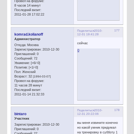
Провел на форуме:
8 часов 14 минут
Последний визит:
2011-01-28 17:02:22
177
Поделиться
2010-
komrad.kolianoff
12-31 19:41:28
Администратор
сейчас
Откуда:
Москва
Зарегистрирован
: 2010-12-30
0
Приглашений:
0
Сообщений:
72
Уважение:
[+6/-0]
Позитив:
[+1/-0]
Пол:
Женский
Возраст:
32
[1994-03-07]
Провел на форуме:
11 часов 28 минут
Последний визит:
2011-01-14 21:32:33
178
Поделиться
2010-
bintaro
12-31 20:22:06
Участник
вы меня извините конечно
Зарегистрирован
: 2010-12-30
но какой умник придумал
Приглашений:
0
на тренировку в субботу 1
Сообщений:
27