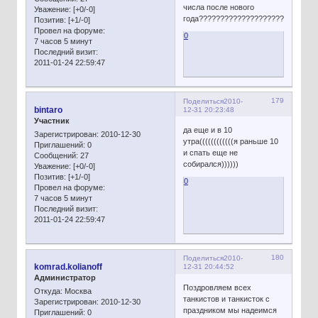
числа после нового
Уважение:
[+0/-0]
года???????????????????????????
Позитив:
[+1/-0]
Провел на форуме:
0
7 часов 5 минут
Последний визит:
2011-01-24 22:59:47
179
Поделиться
2010-
bintaro
12-31 20:23:48
Участник
да еще и в 10
Зарегистрирован
: 2010-12-30
утра((((((((((((я раньше 10
Приглашений:
0
и спать еще не
Сообщений:
27
собирался))))))
Уважение:
[+0/-0]
Позитив:
[+1/-0]
0
Провел на форуме:
7 часов 5 минут
Последний визит:
2011-01-24 22:59:47
180
Поделиться
2010-
komrad.kolianoff
12-31 20:44:52
Администратор
Поздровляем всех
Откуда:
Москва
танкистов и танкисток с
Зарегистрирован
: 2010-12-30
праздником мы надеимся
Приглашений:
0