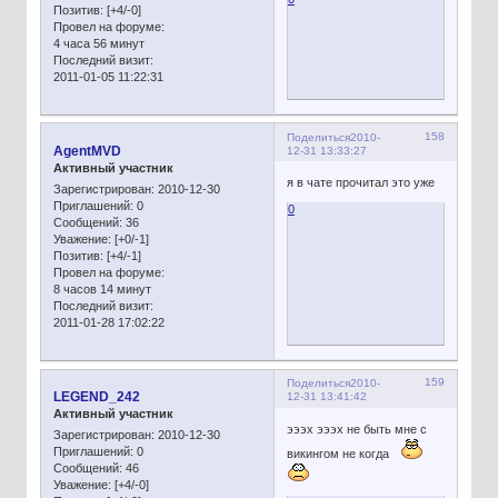
Позитив:
[+4/-0]
Провел на форуме:
4 часа 56 минут
Последний визит:
2011-01-05 11:22:31
158
Поделиться
2010-
AgentMVD
12-31 13:33:27
Активный участник
я в чате прочитал это уже
Зарегистрирован
: 2010-12-30
Приглашений:
0
0
Сообщений:
36
Уважение:
[+0/-1]
Позитив:
[+4/-1]
Провел на форуме:
8 часов 14 минут
Последний визит:
2011-01-28 17:02:22
159
Поделиться
2010-
LEGEND_242
12-31 13:41:42
Активный участник
эээх эээх не быть мне с
Зарегистрирован
: 2010-12-30
Приглашений:
0
викингом не когда
Сообщений:
46
Уважение:
[+4/-0]