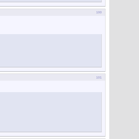
100
101