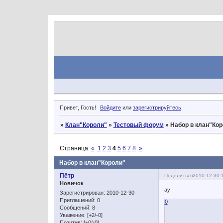
Привет, Гость!
Войдите
или
зарегистрируйтесь
.
»
Клан"Короли"
»
Тестовый форум
»
Набор в клан"Ко
Страница:
«
1
2
3
4
5
6
7
8
»
Набор в клан"Короли"
Пётр
Поделиться
2010-12-30 
Новичок
ау
Зарегистрирован
: 2010-12-30
Приглашений:
0
0
Сообщений:
8
Уважение:
[+2/-0]
Позитив:
[+0/-0]