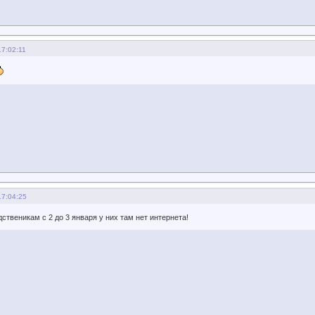
17:02:11
17:04:25
дственикам с 2 до 3 января у них там нет интернета!