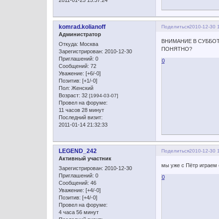
2011-01-25 15:37:24
komrad.kolianoff
Поделиться
2010-12-30 
Администратор
ВНИМАНИЕ В СУББОТ
Откуда:
Москва
ПОНЯТНО?
Зарегистрирован
: 2010-12-30
Приглашений:
0
0
Сообщений:
72
Уважение:
[+6/-0]
Позитив:
[+1/-0]
Пол:
Женский
Возраст:
32
[1994-03-07]
Провел на форуме:
11 часов 28 минут
Последний визит:
2011-01-14 21:32:33
LEGEND_242
Поделиться
2010-12-30 
Активный участник
мы уже с Пётр играем о
Зарегистрирован
: 2010-12-30
Приглашений:
0
0
Сообщений:
46
Уважение:
[+4/-0]
Позитив:
[+4/-0]
Провел на форуме:
4 часа 56 минут