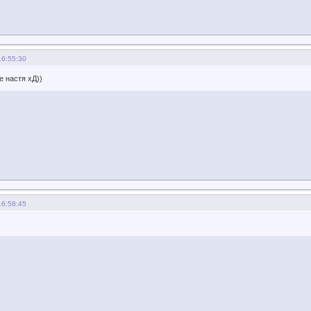
16:55:30
е настя хД))
16:58:45